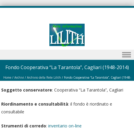
Skip to content
Fondo Cooperativa “La Tarantola”, Cagliari (1948-2014)
Home
/
Archivi
/
Archivio della Rete Lilith
/
Fondo Cooperativa “La Tarantola”, Cagliari (1948-
2014)
Soggetto conservatore
: Cooperativa “La Tarantola”, Cagliari
Riordinamento e consultabilità
: il fondo è riordinato e
consultabile
Strumenti di corredo
:
inventario on-line