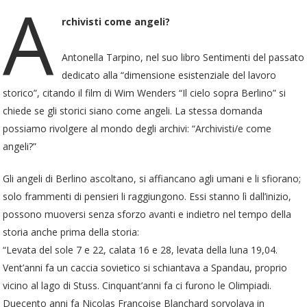
A
rchivisti come angeli?
Antonella Tarpino, nel suo libro Sentimenti del passato
dedicato alla “dimensione esistenziale del lavoro
storico”, citando il film di Wim Wenders “Il cielo sopra Berlino” si
chiede se gli storici siano come angeli. La stessa domanda
possiamo rivolgere al mondo degli archivi: “Archivisti/e come
angeli?”
Gli angeli di Berlino ascoltano, si affiancano agli umani e li sfiorano;
solo frammenti di pensieri li raggiungono. Essi stanno lì dall’inizio,
possono muoversi senza sforzo avanti e indietro nel tempo della
storia anche prima della storia:
“Levata del sole 7 e 22, calata 16 e 28, levata della luna 19,04.
Vent’anni fa un caccia sovietico si schiantava a Spandau, proprio
vicino al lago di Stuss. Cinquant’anni fa ci furono le Olimpiadi.
Duecento anni fa Nicolas Francoise Blanchard sorvolava in