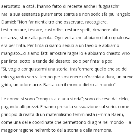
aerostato la città, l’hanno fatto di recente anche i fuggiaschi”
Ma la sua esistenza puramente spirituale non soddisfa più l’angelo
Damiel: “Non far nient’altro che osservare, raccogliere,
testimoniare, testare, custodire, restare spiriti, rimanere alla
distanza, stare alla parola…Ogni volta che abbiamo fatto qualcosa
era per finta. Per finta ci siamo seduti a un tavolo e abbiamo
mangiato…ci siamo fatti arrostire l’agnello e abbiamo chiesto vino
per finta, sotto le tende del deserto, solo per finta” e poi:
“Si, voglio conquistarmi una storia, trasformare quello che so del
mio sguardo senza tempo per sostenere un’occhiata dura, un breve
grido, un odore acre. Basta con il mondo dietro al mondo”
Le donne si sono “conquistate una storia”; sono discese dal cielo,
pagando alti prezzi. E hanno preso la sessuazione sul serio, come
principio di realtà di un materialismo femminista (Emma Baeri),
come una delle coordinate che permettono di agire nel mondo – a
maggior ragione nell’ambito della storia e della memoria.