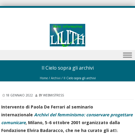
Skip to content
Il Cielo sopra gli archivi
Home
/
Archivi
/
Il Cielo sopra gli archivi
18 GENNAIO 2022
BY
WEBMISTRESS
Intervento di Paola De Ferrari al seminario
internazionale
Archivi del femminismo: conservare progettare
comunicare
, Milano, 5-6 ottobre 2001 organizzato dalla
Fondazione Elvira Badaracco, che ne ha curato gli at
ti.